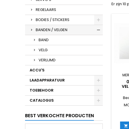
Er zijn 10
REGELAARS
BODIES / STICKERS
BANDEN / VELGEN
BAND
VELG
VERLIJMD
ACCU'S
MER
LAADAPPARATUUR
0
VE
TOEBEHOOR
STA
Be
CATALOGUS
MC
BEST VERKOCHTE PRODUCTEN
