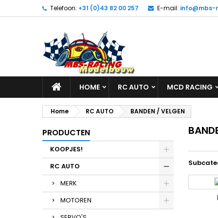
Telefoon:
+31 (0)43 82 00 257
E-mail:
info@mbs-r
HOME
RC AUTO
MCD RACING
Home
RC AUTO
BANDEN / VELGEN
BANDE
PRODUCTEN
KOOPJES!
Subcate
RC AUTO
MERK
MOTOREN
SERVO'S