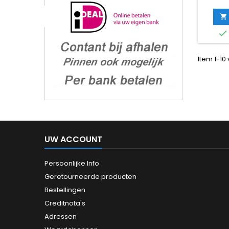


Item 1-10 
UW ACCOUNT
Persoonlijke Info
Geretourneerde producten
Bestellingen
Creditnota's
Adressen