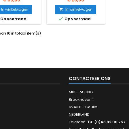
In winkelwagen
In winkelwagen


Op voorraad
Op voorraad
van 10 in totaal item(s)
CONTACTEER ONS
MBS-RACING
Broekhoven 1
6243 BC Geulle
NEDERLAND
Telefoon:
+31 (0)43 82 00 257