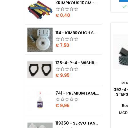
KRIMPKOUS 10CM - 4,8 / 2,4 ZWART 2:1

Prijs
€ 0,40
114 - KIMBROUGH SMALL SERVO SAVER - 25 SPLINE DRIVE - FUTABA
Prijs
€ 7,50
128-4-P-4 - WISHBONE UPPER BODY EVO2
Prijs
€ 9,95
MER
092-4
741 - PREMIUM LAGER OLIE
STEP
INLA
Prijs
€ 9,95
Be
MCD
119350 - SERVO TANDWIELEN HS-805BB/815BB