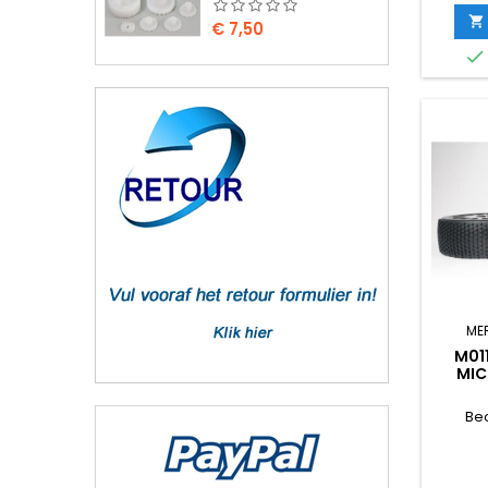

Prijs
€ 7,50

ME
M01
MIC
SPOT
Be