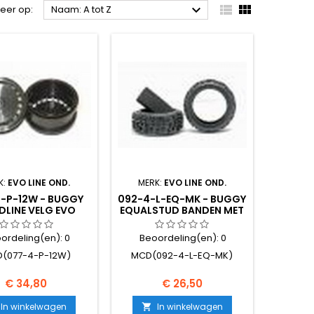



teer op:
Naam: A tot Z
K:
EVO LINE OND.
MERK:
EVO LINE OND.
-P-12W - BUGGY
092-4-L-EQ-MK - BUGGY
DLINE VELG EVO
EQUALSTUD BANDEN MET
(WIT) 2ST.
INLAY WHITESPOT 2
ordeling(en):
0
Beoordeling(en):
0
(077-4-P-12W)
MCD(092-4-L-EQ-MK)
Prijs
Prijs
€ 34,80
€ 26,50
In winkelwagen
In winkelwagen
