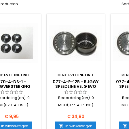
 producten.
Sor
K:
EVO LINE OND.
MERK:
EVO LINE OND.
MER
70-4-DS-1 -
077-4-P-12B - BUGGY
077-4
LGVERSTERKING
SPEEDLINE VELG EVO
SPEE
LENSCHIJF 2008
(ZWART) 2ST.
oordeling(en):
0
Beoordeling(en):
0
Beo
D(070-4-DS-1)
MCD(077-4-P-12B)
MCD
Prijs
Prijs
€ 9,95
€ 34,80
In winkelwagen
In winkelwagen

