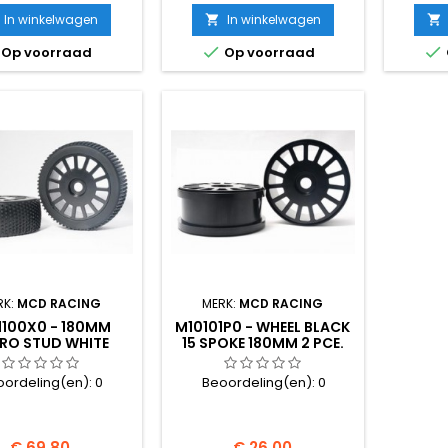
In winkelwagen
In winkelwagen




Op voorraad
Op voorraad
RK:
MCD RACING
MERK:
MCD RACING
1100X0 - 180MM
M10101P0 - WHEEL BLACK
RO STUD WHITE
15 SPOKE 180MM 2 PCE.
-15 SPOKE WHEEL
ASSY
oordeling(en):
0
Beoordeling(en):
0
Prijs
Prijs
€ 69,80
€ 26,00