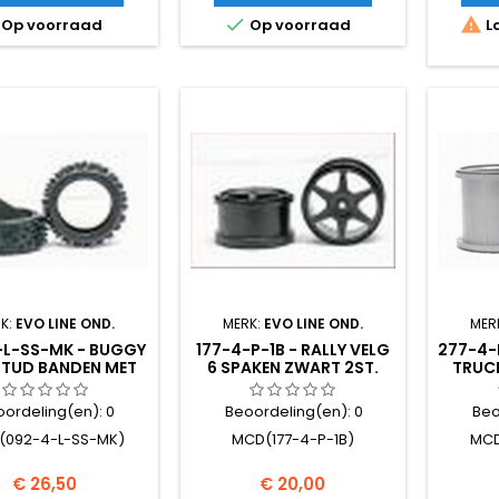


Op voorraad
Op voorraad
La
K:
EVO LINE OND.
MERK:
EVO LINE OND.
MER
-L-SS-MK - BUGGY
177-4-P-1B - RALLY VELG
277-4-
STUD BANDEN MET
6 SPAKEN ZWART 2ST.
TRUC
Y WHITESPOT 2S
oordeling(en):
0
Beoordeling(en):
0
Beo
(092-4-L-SS-MK)
MCD(177-4-P-1B)
MCD
Prijs
Prijs
€ 26,50
€ 20,00