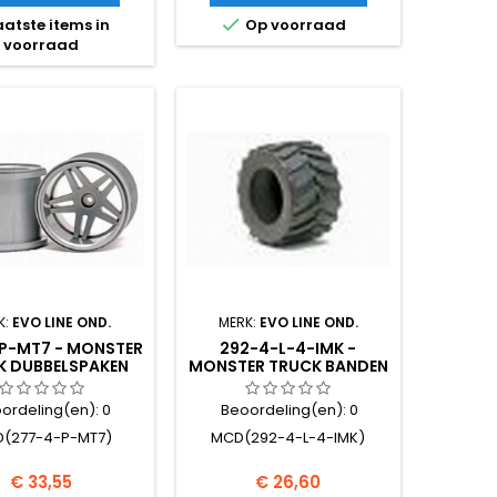

atste items in
Op voorraad
voorraad
K:
EVO LINE OND.
MERK:
EVO LINE OND.
P-MT7 - MONSTER
292-4-L-4-IMK -
K DUBBELSPAKEN
MONSTER TRUCK BANDEN
VELG 2ST.
128/210-4.5 WHITESPOT
ordeling(en):
0
Beoordeling(en):
0
(277-4-P-MT7)
MCD(292-4-L-4-IMK)
Prijs
Prijs
€ 33,55
€ 26,60