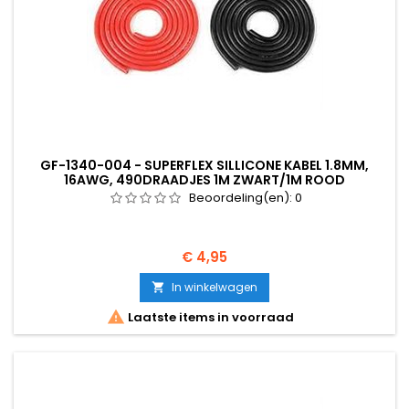
GF-1340-004 - SUPERFLEX SILLICONE KABEL 1.8MM,
16AWG, 490DRAADJES 1M ZWART/1M ROOD
Beoordeling(en):
0
Prijs
€ 4,95
In winkelwagen


Laatste items in voorraad