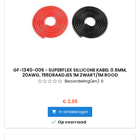
GF-1340-006 - SUPERFLEX SILLICONE KABEL 0.6MM,
20AWG, 196DRAADJES 1M ZWART/1M ROOD
Beoordeling(en):
0
Prijs
€ 2,95
In winkelwagen


Op voorraad