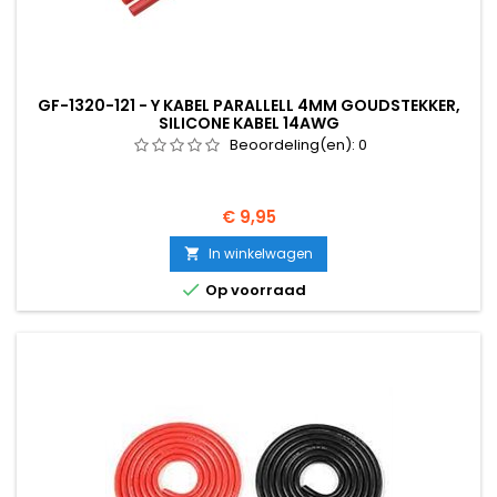
GF-1320-121 - Y KABEL PARALLELL 4MM GOUDSTEKKER,
SILICONE KABEL 14AWG
Beoordeling(en):
0
Prijs
€ 9,95
In winkelwagen


Op voorraad