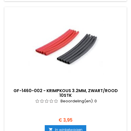
GF-1460-002 - KRIMPKOUS 3.2MM, ZWART/ROOD
10STK
Beoordeling(en):
0
Prijs
€ 3,95
In winkelwagen
