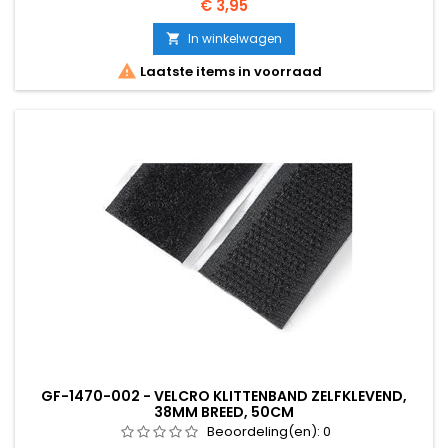
Prijs
€ 3,95
In winkelwagen


Laatste items in voorraad
GF-1470-002 - VELCRO KLITTENBAND ZELFKLEVEND,
38MM BREED, 50CM
Beoordeling(en):
0