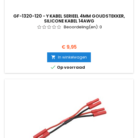
GF-1320-120 - Y KABEL SERIEEL 4MM GOUDSTEKKER,
SILICONE KABEL 14AWG
Beoordeling(en):
0
Prijs
€ 9,95
In winkelwagen


Op voorraad