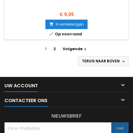
Prijs
€ 9,95
In winkelwagen


Op voorraad
1
2
Volgende

TERUG NAAR BOVEN


UW ACCOUNT

CONTACTEER ONS
NIEUWSBRIEF