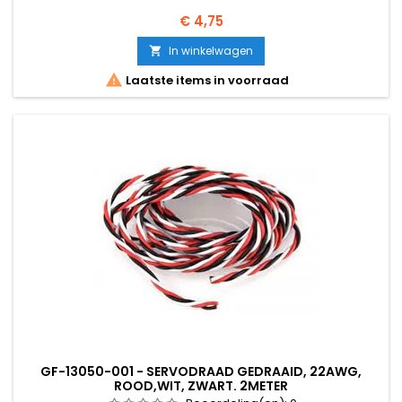
Prijs
€ 4,75
In winkelwagen


Laatste items in voorraad
GF-13050-001 - SERVODRAAD GEDRAAID, 22AWG,
ROOD,WIT, ZWART. 2METER