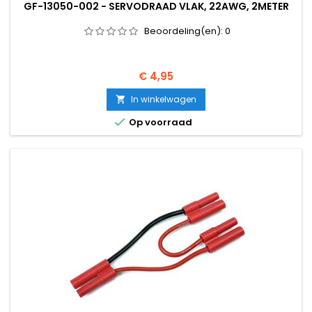
GF-13050-002 - SERVODRAAD VLAK, 22AWG, 2METER
Beoordeling(en):
0
Prijs
€ 4,95
In winkelwagen


Op voorraad