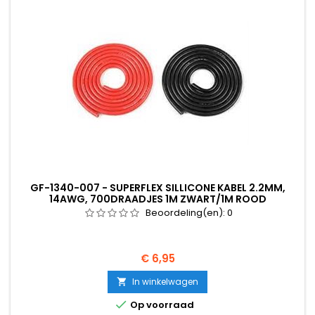
GF-1340-007 - SUPERFLEX SILLICONE KABEL 2.2MM,
14AWG, 700DRAADJES 1M ZWART/1M ROOD
Beoordeling(en):
0
Prijs
€ 6,95
In winkelwagen


Op voorraad