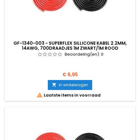
GF-1340-003 - SUPERFLEX SILLICONE KABEL 2.2MM,
14AWG, 700DRAADJES 1M ZWART/1M ROOD
Beoordeling(en):
0
Prijs
€ 6,95
In winkelwagen


Laatste items in voorraad