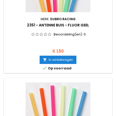
MERK:
DUBRO RACING
2351 - ANTENNE BUIS - FLUOR GEEL
Beoordeling(en):
0
Prijs
€ 1,50
In winkelwagen


Op voorraad