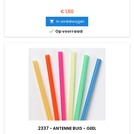
Prijs
€ 1,50
In winkelwagen


Op voorraad
2337 - ANTENNE BUIS - GEEL