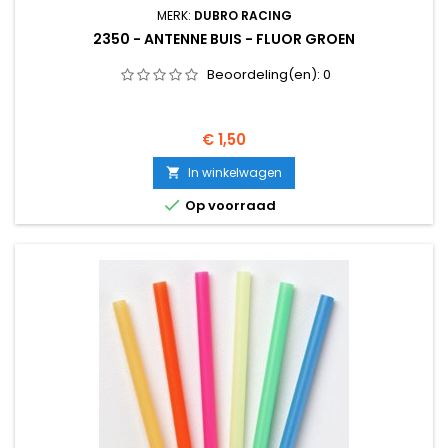
MERK:
DUBRO RACING
2350 - ANTENNE BUIS - FLUOR GROEN
Beoordeling(en):
0
Prijs
€ 1,50
In winkelwagen


Op voorraad