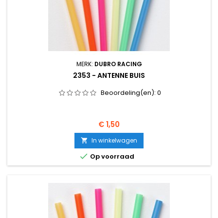
MERK:
DUBRO RACING
2353 - ANTENNE BUIS
Beoordeling(en):
0
Prijs
€ 1,50
In winkelwagen


Op voorraad