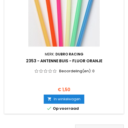
MERK:
DUBRO RACING
2353 - ANTENNE BUIS - FLUOR ORANJE
Beoordeling(en):
0
Prijs
€ 1,50
In winkelwagen


Op voorraad