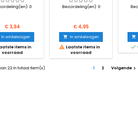
oordeling(en):
0
Beoordeling(en):
0
Beo
Prijs
Prijs
€ 3,94
€ 4,95
In winkelwagen
In winkelwagen




aatste items in
Laatste items in
voorraad
voorraad
van 22 in totaal item(s)
1
2
Volgende
