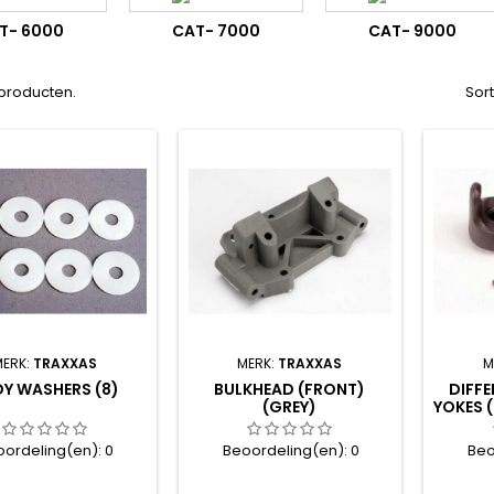
T- 6000
CAT- 7000
CAT- 9000
2 producten.
Sor
MERK:
TRAXXAS
MERK:
TRAXXAS
M
Y WASHERS (8)
BULKHEAD (FRONT)
DIFF
(GREY)
YOKES 
SET
oordeling(en):
0
Beoordeling(en):
0
Beo