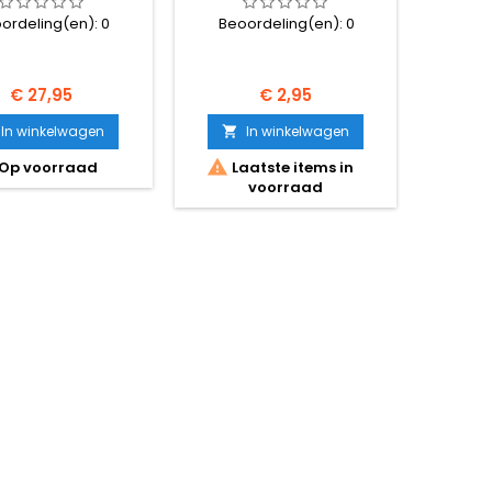
ordeling(en):
0
Beoordeling(en):
0
Prijs
Prijs
€ 27,95
€ 2,95
In winkelwagen
In winkelwagen


Op voorraad
Laatste items in
voorraad