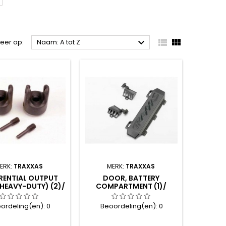



teer op:
Naam: A tot Z
ERK:
TRAXXAS
MERK:
TRAXXAS
ERENTIAL OUTPUT
DOOR, BATTERY
(HEAVY-DUTY) (2)/
COMPARTMENT (1)/
 SCREW YOKE P
VENTS, BATTERY
COMPARTMENT (1
ordeling(en):
0
Beoordeling(en):
0