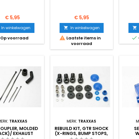
Prijs
Prijs
€ 5,95
€ 5,95
In winkelwagen
In winkelwagen




Op voorraad
Laatste items in
voorraad
MERK:
TRAXXAS
MERK:
TRAXXAS
M
COUPLER, MOLDED
REBUILD KIT, GTR SHOCK
S
ACK)/ EXHAUST
(X-RINGS, BUMP STOPS,
W
CTER (RUBBER, BLA
BLADDERS, ALL P