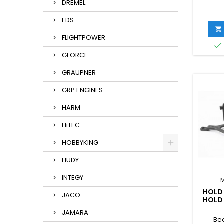
DREMEL
EDS

FLIGHTPOWER

GFORCE
GRAUPNER
GRP ENGINES
HARM
HiTEC
HOBBYKING
HUDY
INTEGY
HOLD
JACO
HOLD
BATTE
JAMARA
Be