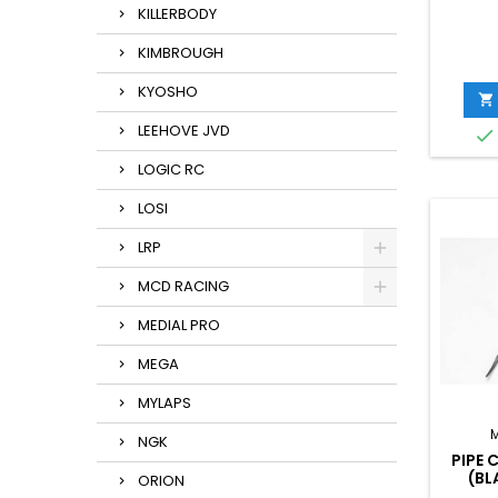
KILLERBODY
KIMBROUGH
KYOSHO

LEEHOVE JVD

LOGIC RC
LOSI
LRP
MCD RACING
MEDIAL PRO
MEGA
MYLAPS
NGK
PIPE 
(BL
ORION
DEFLE