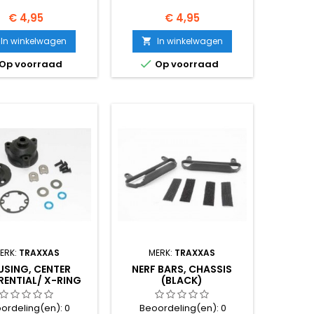
Prijs
Prijs
€ 4,95
€ 4,95
In winkelwagen
In winkelwagen


Op voorraad
Op voorraad
ERK:
TRAXXAS
MERK:
TRAXXAS
SING, CENTER
NERF BARS, CHASSIS
RENTIAL/ X-RING
(BLACK)
KETS (2)/ RING
ordeling(en):
0
Beoordeling(en):
0