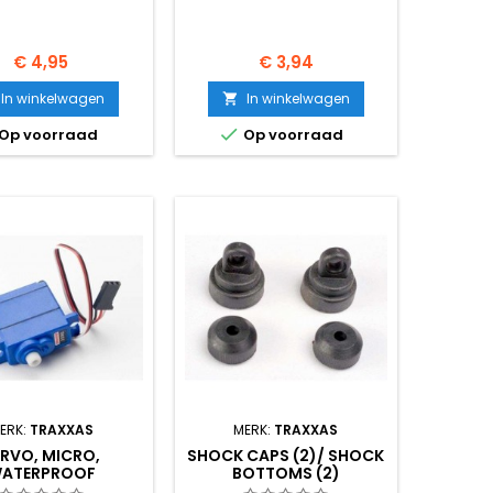
Prijs
Prijs
€ 4,95
€ 3,94
In winkelwagen
In winkelwagen


Op voorraad
Op voorraad
ERK:
TRAXXAS
MERK:
TRAXXAS
ERVO, MICRO,
SHOCK CAPS (2)/ SHOCK
ATERPROOF
BOTTOMS (2)