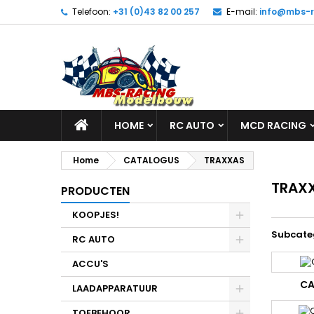
Telefoon:
+31 (0)43 82 00 257
E-mail:
info@mbs-r
HOME
RC AUTO
MCD RACING
Home
CATALOGUS
TRAXXAS
TRAX
PRODUCTEN
KOOPJES!
Subcate
RC AUTO
ACCU'S
CA
LAADAPPARATUUR
TOEBEHOOR