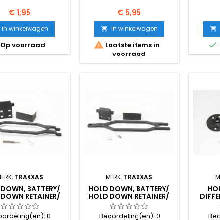
Prijs
Prijs
€ 1,95
€ 5,95
In winkelwagen
In winkelwagen




Op voorraad
Laatste items in
voorraad
MERK:
TRAXXAS
MERK:
TRAXXAS
M
 DOWN, BATTERY/
HOLD DOWN, BATTERY/
HOU
 DOWN RETAINER/
HOLD DOWN RETAINER/
DIFFE
RY POST/ FOAM S
BATTERY POST/ FOAM S
GAS
oordeling(en):
0
Beoordeling(en):
0
Beo