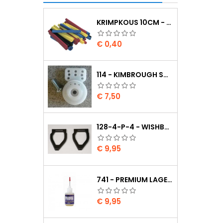
KRIMPKOUS 10CM - 4,8 / 2,4 ZWART 2:1
Prijs
€ 0,40
114 - KIMBROUGH SMALL SERVO SAVER - 25 SPLINE DRIVE - FUTABA
Prijs
€ 7,50
128-4-P-4 - WISHBONE UPPER BODY EVO2
Prijs
€ 9,95
741 - PREMIUM LAGER OLIE
Prijs
€ 9,95