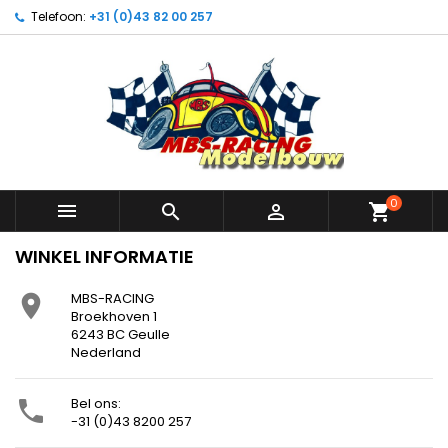
Telefoon:
+31 (0)43 82 00 257
0



shopping_cart
WINKEL INFORMATIE
MBS-RACING

Broekhoven 1
6243 BC Geulle
Nederland
Bel ons:

-31 (0)43 8200 257