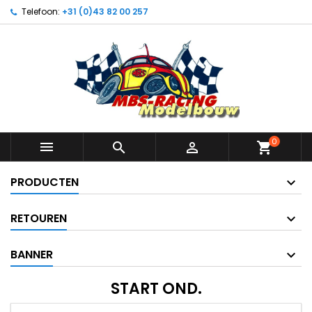
Telefoon:
+31 (0)43 82 00 257
0



shopping_cart
PRODUCTEN
RETOUREN
BANNER
START OND.