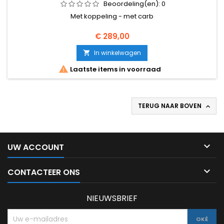
Beoordeling(en):
0
Met koppeling - met carb
Prijs
€ 289,00
In winkelwagen


Laatste items in voorraad
TERUG NAAR BOVEN


UW ACCOUNT

CONTACTEER ONS
NIEUWSBRIEF