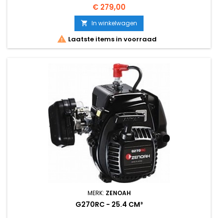
Prijs
€ 279,00
In winkelwagen


Laatste items in voorraad
MERK:
ZENOAH
G270RC - 25.4 CM³