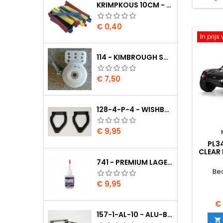
KRIMPKOUS 10CM - 4,8 / 2,4 ZWART 2:1
Prijs
€ 0,40
In prij
114 - KIMBROUGH SMALL SERVO SAVER - 25 SPLINE DRIVE - FUTABA
Prijs
€ 7,50
128-4-P-4 - WISHBONE UPPER BODY EVO2
Prijs
€ 9,95
PL3
CLEAR
741 - PREMIUM LAGER OLIE
Be
Prijs
€ 9,95
Pr
€
157-1-AL-10 - ALU-BRANDSTOF TANK OPHANGING LI./RE. SET ALUMI
