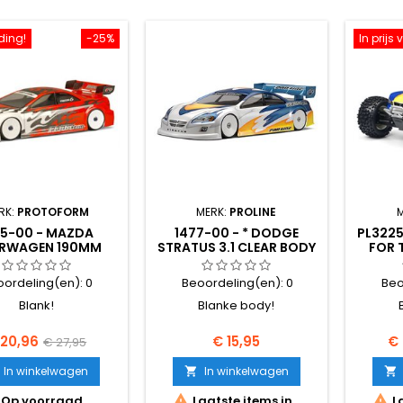
ding!
-25%
In prijs
RK:
PROTOFORM
MERK:
PROLINE
65-00 - MAZDA
1477-00 - * DODGE
PL3225
RWAGEN 190MM
STRATUS 3.1 CLEAR BODY
FOR 
XRAY,KYOSHO,HPI
FOR 200MM
SAV
oordeling(en):
0
Beoordeling(en):
0
Beo
Blank!
Blanke body!
ijs
Normale
Prijs
Pri
 20,96
€ 15,95
€ 
€ 27,95
prijs
In winkelwagen
In winkelwagen




Op voorraad
Laatste items in
La