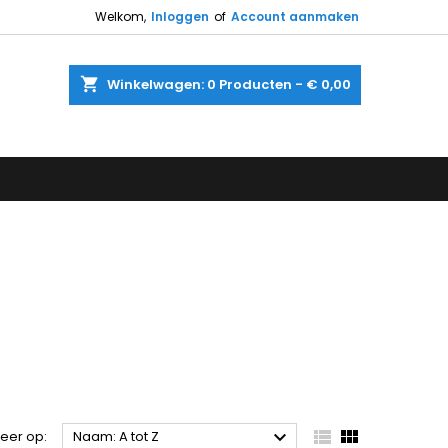
Welkom,
Inloggen
of
Account aanmaken
shopping_cart
Winkelwagen:
0
Producten - € 0,00



teer op:
Naam: A tot Z