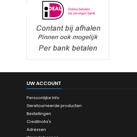
UW ACCOUNT
Persoonlijke Info
Geretourneerde producten
Bestellingen
Creditnota's
Adressen