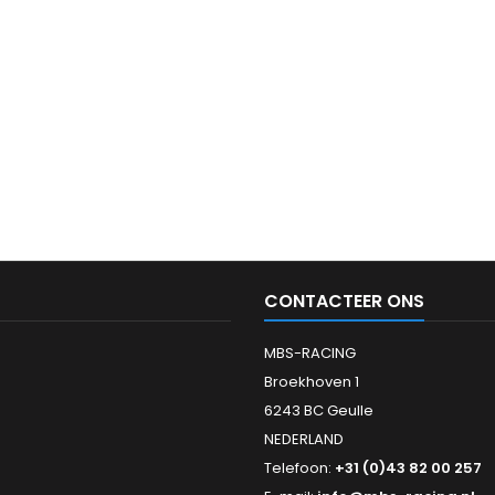
CONTACTEER ONS
MBS-RACING
Broekhoven 1
6243 BC Geulle
NEDERLAND
Telefoon:
+31 (0)43 82 00 257