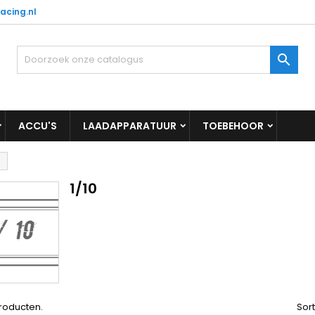
acing.nl

ACCU'S
LAADAPPARATUUR
TOEBEHOOR
1/10
producten.
Sor