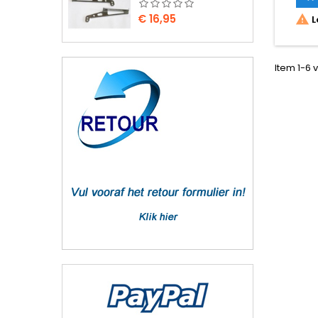
Prijs
€ 16,95

L
Item 1-6 v