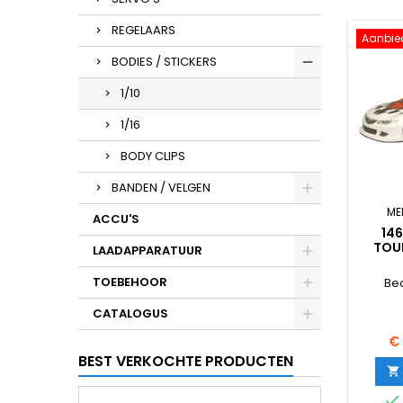
REGELAARS
Aanbie
BODIES / STICKERS
1/10
1/16
BODY CLIPS
BANDEN / VELGEN
ME
ACCU'S
14
TOU
LAADAPPARATUUR
BODY.
TOEBEHOOR
Be
CATALOGUS
Pr
€
BEST VERKOCHTE PRODUCTEN

