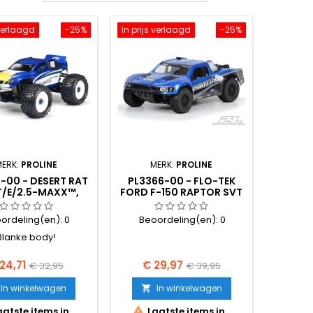
 verlaagd
-25%
In prijs verlaagd
-25%
MERK:
PROLINE
MERK:
PROLINE
-00 - DESERT RAT
PL3366-00 - FLO-TEK
T/E/2.5-MAXX™,
FORD F-150 RAPTOR SVT
AGE, & REVO®
CLEAR BODY FOR SLA
ordeling(en):
0
Beoordeling(en):
0
Blanke body!
js
Normale
Prijs
Normale
24,71
€ 29,97
€ 32,95
€ 39,95
prijs
prijs
In winkelwagen
In winkelwagen


atste items in
Laatste items in