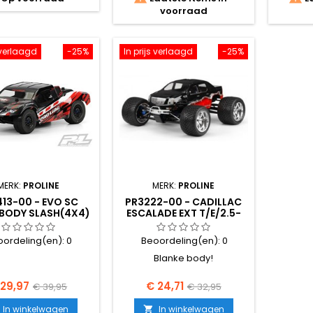
voorraad
s verlaagd
-25%
In prijs verlaagd
-25%
MERK:
PROLINE
MERK:
PROLINE
413-00 - EVO SC
PR3222-00 - CADILLAC
 BODY SLASH(4X4)
ESCALADE EXT T/E/2.5-
MAXX÷, REVO÷, SAVA
oordeling(en):
0
Beoordeling(en):
0
Blanke body!
ijs
Normale
Prijs
Normale
 29,97
€ 24,71
€ 39,95
€ 32,95
prijs
prijs
In winkelwagen
In winkelwagen
