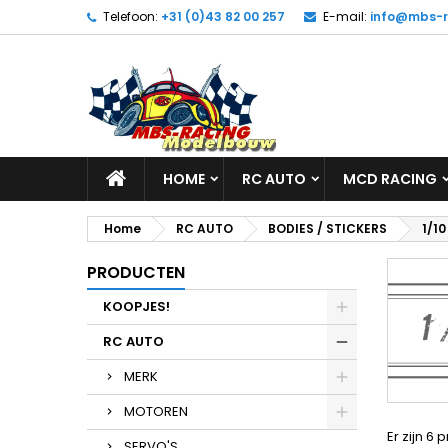
Telefoon:
+31 (0)43 82 00 257
E-mail:
info@mbs-r
HOME
RC AUTO
MCD RACING
Home
RC AUTO
BODIES / STICKERS
1/10
PRODUCTEN
KOOPJES!
RC AUTO
MERK
MOTOREN
Er zijn 6 
SERVO'S