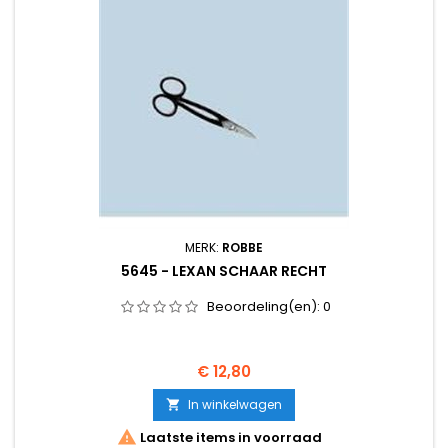
MERK:
ROBBE
5645 - LEXAN SCHAAR RECHT
Beoordeling(en):
0
Prijs
€ 12,80
In winkelwagen


Laatste items in voorraad