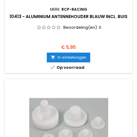
MERK:
RCP-RACING
10413 - ALUMINIUM ANTENNEHOUDER BLAUW INCL. BUIS
Beoordeling(en):
0
Prijs
€ 5,95
In winkelwagen


Op voorraad