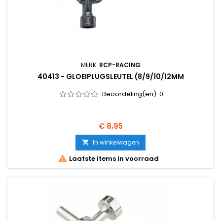
MERK:
RCP-RACING
40413 - GLOEIPLUGSLEUTEL (8/9/10/12MM
Beoordeling(en):
0
Prijs
€ 8,95
In winkelwagen


Laatste items in voorraad