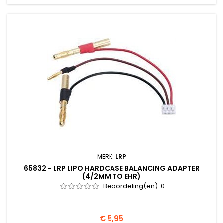
MERK:
LRP
65832 - LRP LIPO HARDCASE BALANCING ADAPTER
(4/2MM TO EHR)
Beoordeling(en):
0
Prijs
€ 5,95