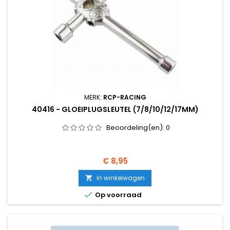
MERK:
RCP-RACING
40416 - GLOEIPLUGSLEUTEL (7/8/10/12/17MM)
Beoordeling(en):
0
Prijs
€ 8,95
In winkelwagen


Op voorraad