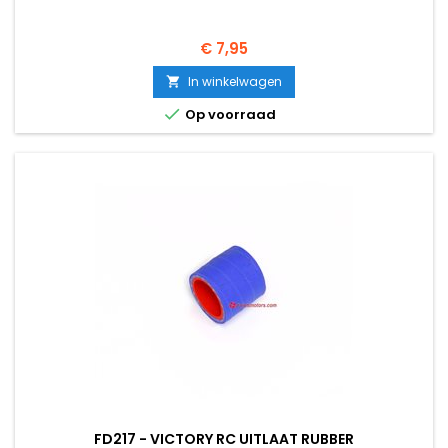
Prijs
€ 7,95
In winkelwagen


Op voorraad
FD217 - VICTORY RC UITLAAT RUBBER