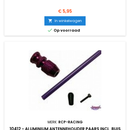
Prijs
€ 5,95
In winkelwagen


Op voorraad
MERK:
RCP-RACING
10412 - ALUMINIUM ANTENNEHOUDER PAARS INCL. BUIS