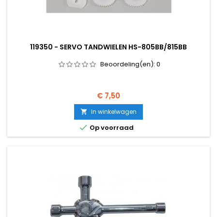
119350 - SERVO TANDWIELEN HS-805BB/815BB
Beoordeling(en):
0
Prijs
€ 7,50
In winkelwagen


Op voorraad