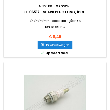
MERK:
FG - GROSCHL
G-06517 - SPARK PLUG LONG, 1PCE.
Beoordeling(en):
0
10% KORTING
Prijs
€ 8,45
In winkelwagen


Op voorraad