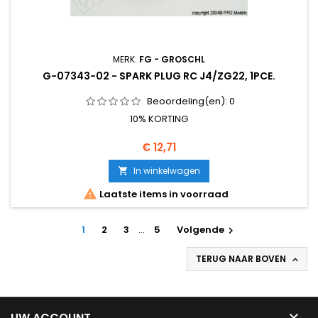
MERK:
FG - GROSCHL
G-07343-02 - SPARK PLUG RC J4/ZG22, 1PCE.
Beoordeling(en):
0
10% KORTING
Prijs
€ 12,71
In winkelwagen


Laatste items in voorraad
1
2
3
…
5
Volgende

TERUG NAAR BOVEN


UW ACCOUNT