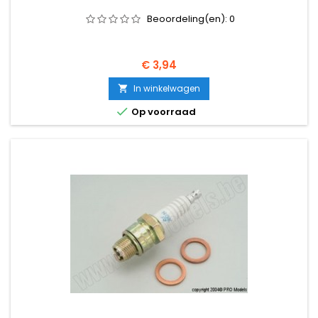
Beoordeling(en):
0
Prijs
€ 3,94
In winkelwagen


Op voorraad