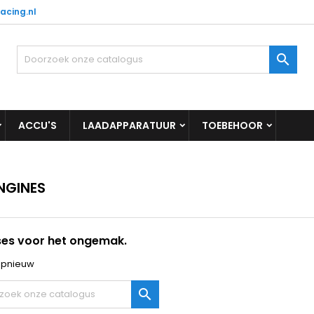
acing.nl

ACCU'S
LAADAPPARATUUR
TOEBEHOOR
NGINES
ses voor het ongemak.
opnieuw
