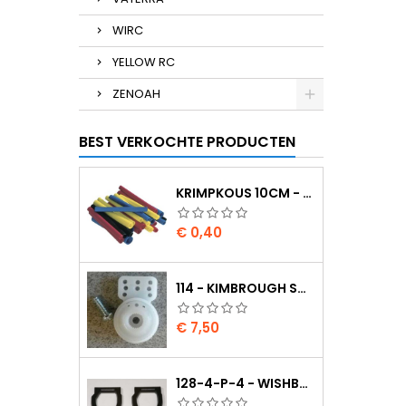
WIRC
YELLOW RC
ZENOAH
BEST VERKOCHTE PRODUCTEN
KRIMPKOUS 10CM - 4,8 / 2,4 ZWART 2:1
Prijs
€ 0,40
114 - KIMBROUGH SMALL SERVO SAVER - 25 SPLINE DRIVE - FUTABA
Prijs
€ 7,50
128-4-P-4 - WISHBONE UPPER BODY EVO2