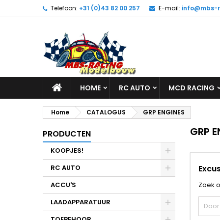
Telefoon:
+31 (0)43 82 00 257
E-mail:
info@mbs-r
HOME
RC AUTO
MCD RACING
Home
CATALOGUS
GRP ENGINES
GRP E
PRODUCTEN
KOOPJES!
RC AUTO
Excu
ACCU'S
Zoek 
LAADAPPARATUUR
TOEBEHOOR