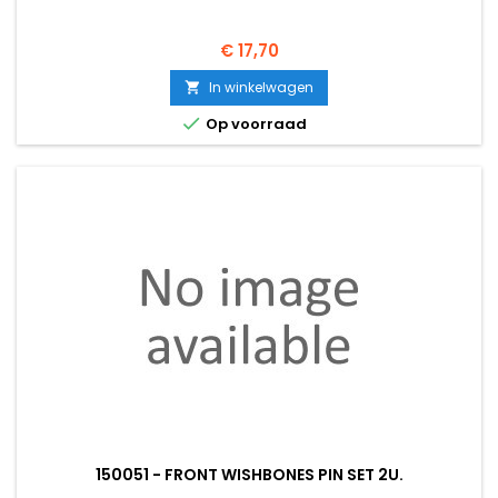
Prijs
€ 17,70
In winkelwagen


Op voorraad
150051 - FRONT WISHBONES PIN SET 2U.