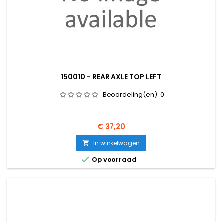
150010 - REAR AXLE TOP LEFT
Beoordeling(en):
0
Prijs
€ 37,20
In winkelwagen


Op voorraad