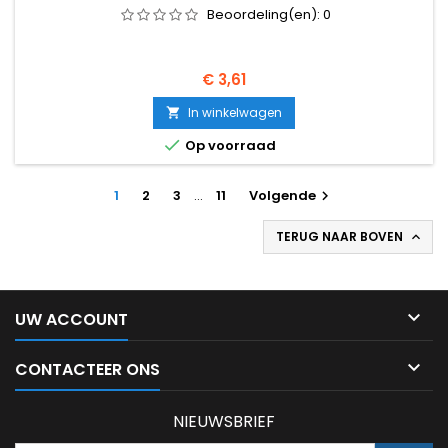
Beoordeling(en):
0
Prijs
€ 3,61
In winkelwagen


Op voorraad
1
2
3
…
11
Volgende

TERUG NAAR BOVEN


UW ACCOUNT

CONTACTEER ONS
NIEUWSBRIEF