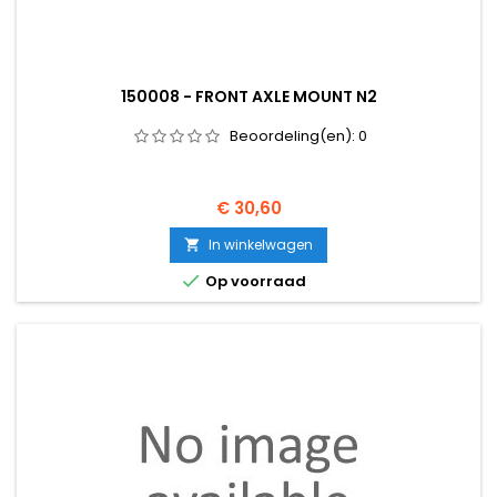
150008 - FRONT AXLE MOUNT N2
Beoordeling(en):
0
Prijs
€ 30,60
In winkelwagen


Op voorraad