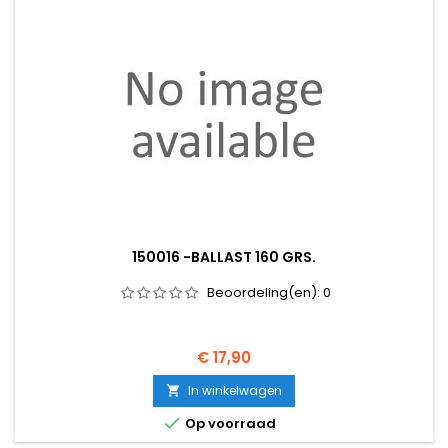
150016 -BALLAST 160 GRS.
Beoordeling(en):
0
Prijs
€ 17,90
In winkelwagen


Op voorraad