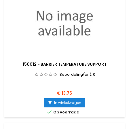
150012 - BARRIER TEMPERATURE SUPPORT
Beoordeling(en):
0
Prijs
€ 13,75
In winkelwagen


Op voorraad