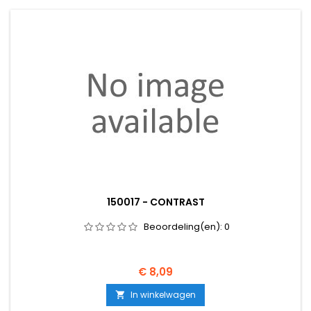
150017 - CONTRAST
Beoordeling(en):
0
Prijs
€ 8,09
In winkelwagen
