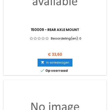
150009 - REAR AXLE MOUNT
Beoordeling(en):
0
Prijs
€ 33,60
In winkelwagen


Op voorraad