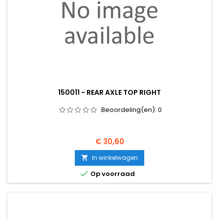
150011 - REAR AXLE TOP RIGHT
Beoordeling(en):
0
Prijs
€ 30,60
In winkelwagen


Op voorraad