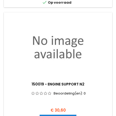

Op voorraad
150019 - ENGINE SUPPORT N2
Beoordeling(en):
0
Prijs
€ 30,60