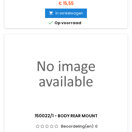
Prijs
€ 15,55
In winkelwagen


Op voorraad
150022/1 - BODY REAR MOUNT
Beoordeling(en):
0