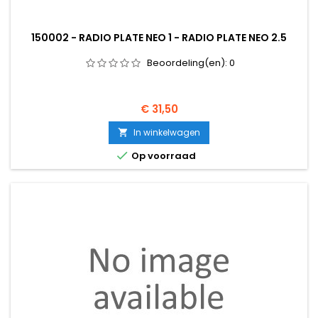
150002 - RADIO PLATE NEO 1 - RADIO PLATE NEO 2.5
Beoordeling(en):
0
Prijs
€ 31,50
In winkelwagen


Op voorraad