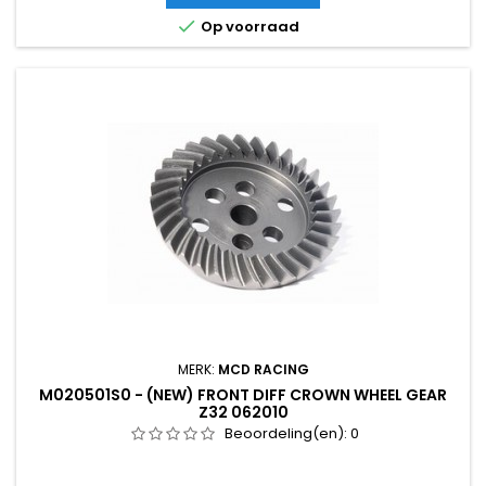

Op voorraad
MERK:
MCD RACING
M020501S0 - (NEW) FRONT DIFF CROWN WHEEL GEAR
Z32 062010
Beoordeling(en):
0