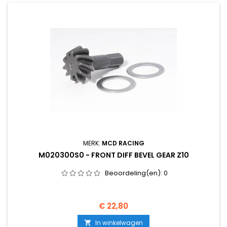
MERK:
MCD RACING
M020300S0 - FRONT DIFF BEVEL GEAR Z10
Beoordeling(en):
0
Prijs
€ 22,80
In winkelwagen
