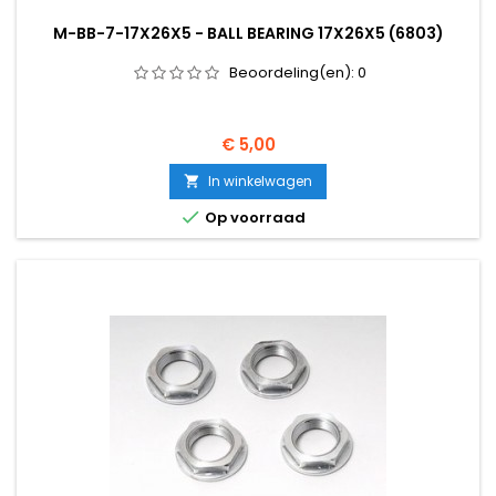
M-BB-7-17X26X5 - BALL BEARING 17X26X5 (6803)
Beoordeling(en):
0
Prijs
€ 5,00
In winkelwagen


Op voorraad