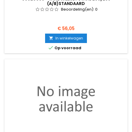
(A/B)STANDAARD
Beoordeling(en):
0
Prijs
€ 56,05
In winkelwagen


Op voorraad