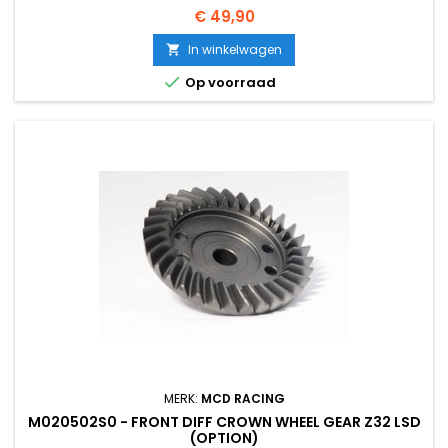
Prijs
€ 49,90
In winkelwagen


Op voorraad
MERK:
MCD RACING
M020502S0 - FRONT DIFF CROWN WHEEL GEAR Z32 LSD
(OPTION)