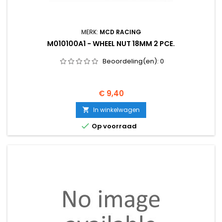
MERK:
MCD RACING
M010100A1 - WHEEL NUT 18MM 2 PCE.
Beoordeling(en):
0
Prijs
€ 9,40
In winkelwagen


Op voorraad