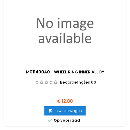
M011400A0 - WHEEL RING INNER ALLOY
Beoordeling(en):
0
Prijs
€ 12,80
In winkelwagen


Op voorraad