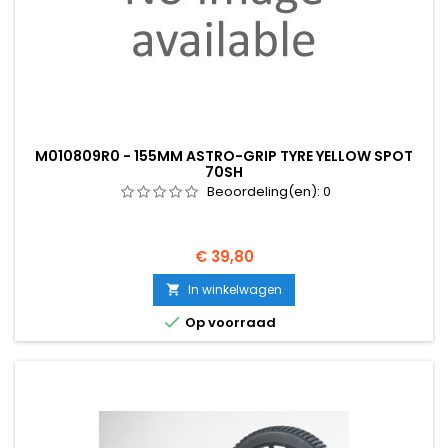
M010809R0 - 155MM ASTRO-GRIP TYRE YELLOW SPOT
70SH
Beoordeling(en):
0
Prijs
€ 39,80
In winkelwagen


Op voorraad