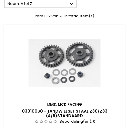

Naam: A tot Z
Item 1-12 van 73 in totaal item(s)
MERK:
MCD RACING
030100S0 - TANDWIELSET STAAL Z30/Z33
(A/B)STANDAARD
Beoordeling(en):
0