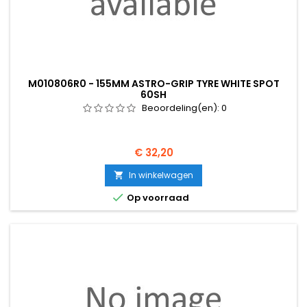
M010806R0 - 155MM ASTRO-GRIP TYRE WHITE SPOT
60SH
Beoordeling(en):
0
Prijs
€ 32,20
In winkelwagen


Op voorraad