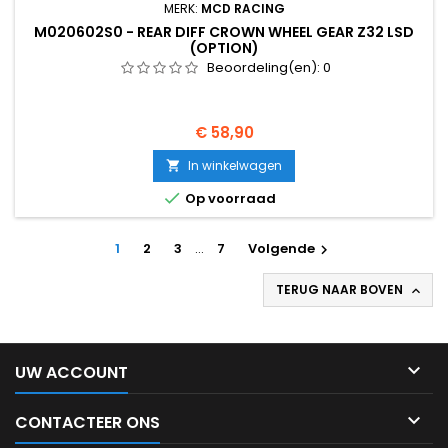
MERK:
MCD RACING
M020602S0 - REAR DIFF CROWN WHEEL GEAR Z32 LSD
(OPTION)
Beoordeling(en):
0
Prijs
€ 58,90
In winkelwagen


Op voorraad
1
2
3
…
7
Volgende

TERUG NAAR BOVEN


UW ACCOUNT

CONTACTEER ONS