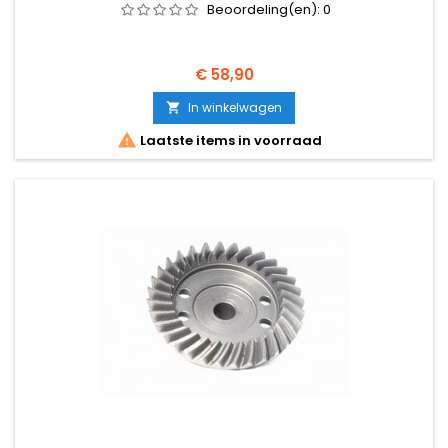
Beoordeling(en):
0
Prijs
€ 58,90
In winkelwagen


Laatste items in voorraad