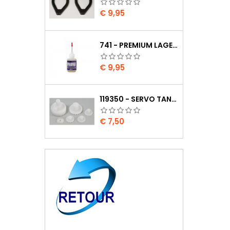
Prijs
€ 9,95
741 - PREMIUM LAGER OLIE
Prijs
€ 9,95
119350 - SERVO TANDWIELEN HS-805BB/815BB
Prijs
€ 7,50