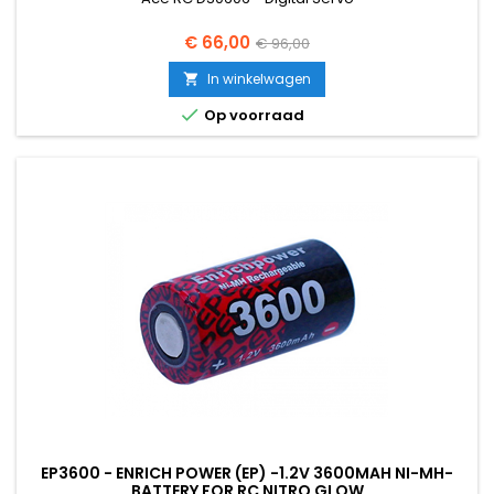
Prijs
Normale
€ 66,00
€ 96,00
prijs
In winkelwagen


Op voorraad
EP3600 - ENRICH POWER (EP) -1.2V 3600MAH NI-MH-
BATTERY FOR RC NITRO GLOW