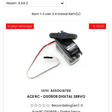

Naam: A tot Z
Item 1-3 van 3 in totaal item(s)
In prijs verlaagd
- € 30,00
MERK:
ASSOCIATED
ACE RC - DS0606 DIGITAL SERVO
Beoordeling(en):
0
Ace RC DS0606 - Digital Servo