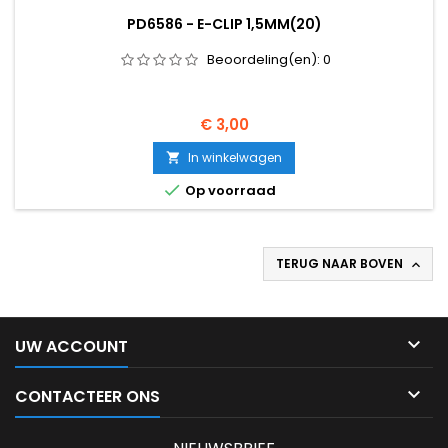
PD6586 - E-CLIP 1,5MM(20)
Beoordeling(en):
0
Prijs
€ 3,00
In winkelwagen


Op voorraad
TERUG NAAR BOVEN


UW ACCOUNT

CONTACTEER ONS