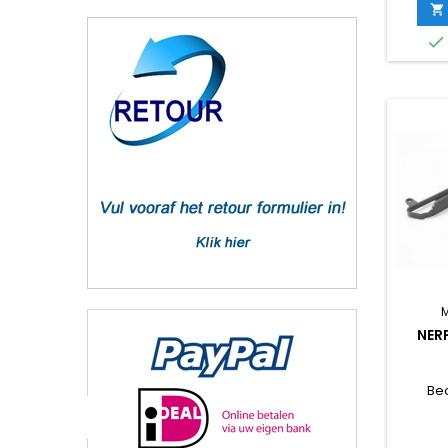


NER
Be