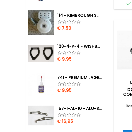

114 - KIMBROUGH SMALL SERVO SAVER - 25 SPLINE DRIVE - FUTABA
Prijs
€ 7,50
128-4-P-4 - WISHBONE UPPER BODY EVO2
Prijs
€ 9,95
741 - PREMIUM LAGER OLIE
D
Prijs
€ 9,95
COM
VE
CO
Be
157-1-AL-10 - ALU-BRANDSTOF TANK OPHANGING LI./RE. SET ALUMI
Prijs
€ 16,95