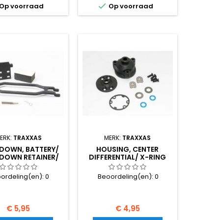

Op voorraad
Op voorraad
ERK:
TRAXXAS
MERK:
TRAXXAS
DOWN, BATTERY/
HOUSING, CENTER
DOWN RETAINER/
DIFFERENTIAL/ X-RING
RY POST/ FOAM S
GASKETS (2)/ RING
ordeling(en):
0
Beoordeling(en):
0
Prijs
Prijs
€ 5,95
€ 4,95