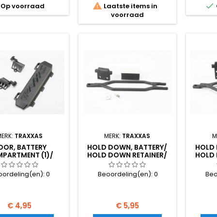


Op voorraad
Laatste items in
voorraad
MERK:
TRAXXAS
MERK:
TRAXXAS
M
OOR, BATTERY
HOLD DOWN, BATTERY/
HOLD 
PARTMENT (1)/
HOLD DOWN RETAINER/
HOLD 
NTS, BATTERY
BATTERY POST/ FOAM S
BATTE
MPARTMENT (1
oordeling(en):
0
Beoordeling(en):
0
Beo
Prijs
Prijs
€ 4,95
€ 5,95