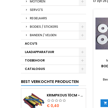
Er zijn 2
MOTOREN
SERVO'S
REGELAARS
BODIES / STICKERS
BANDEN / VELGEN
ACCU'S
LAADAPPARATUUR
TOEBEHOOR
BOD
CATALOGUS
Be
BEST VERKOCHTE PRODUCTEN
KRIMPKOUS 10CM - 4,8 / 2,4 ZWART 2:1

Prijs
€ 0,40