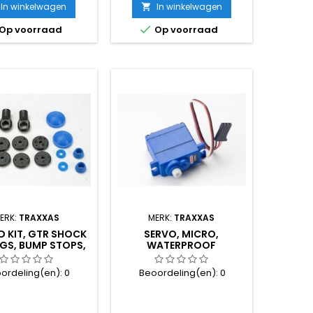
In winkelwagen
In winkelwagen


Op voorraad
Op voorraad
ERK:
TRAXXAS
MERK:
TRAXXAS
D KIT, GTR SHOCK
SERVO, MICRO,
NGS, BUMP STOPS,
WATERPROOF
ADDERS, ALL P
ordeling(en):
0
Beoordeling(en):
0