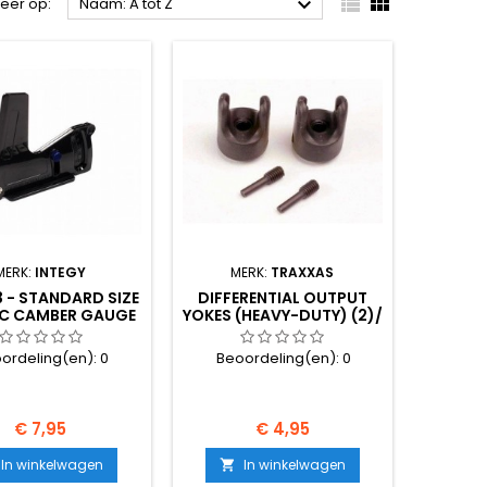



teer op:
Naam: A tot Z
MERK:
INTEGY
MERK:
TRAXXAS
 - STANDARD SIZE
DIFFERENTIAL OUTPUT
IC CAMBER GAUGE
YOKES (HEAVY-DUTY) (2)/
SET SCREW YOKE P
ordeling(en):
0
Beoordeling(en):
0
Prijs
Prijs
€ 7,95
€ 4,95
In winkelwagen
In winkelwagen
