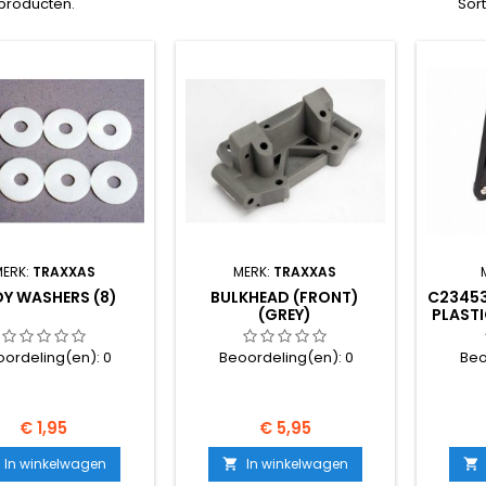
6 producten.
Sor
MERK:
TRAXXAS
MERK:
TRAXXAS
Y WASHERS (8)
BULKHEAD (FRONT)
C23453
(GREY)
PLAST
oordeling(en):
0
Beoordeling(en):
0
Beo
Prijs
Prijs
€ 1,95
€ 5,95
In winkelwagen
In winkelwagen

