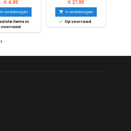
Prijs
Prijs
€ 4,95
€ 27,95
In winkelwagen
In winkelwagen


atste items in
Op voorraad
voorraad
