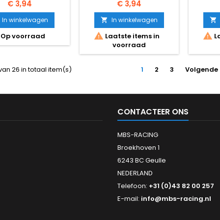
Prijs
Prijs
€ 3,94
€ 3,94
In winkelwagen
In winkelwagen




Op voorraad
Laatste items in
La
voorraad
van 26 in totaal item(s)
1
2
3
Volgende
CONTACTEER ONS
MBS-RACING
Broekhoven 1
6243 BC Geulle
NEDERLAND
Telefoon:
+31 (0)43 82 00 257
E-mail:
info@mbs-racing.nl