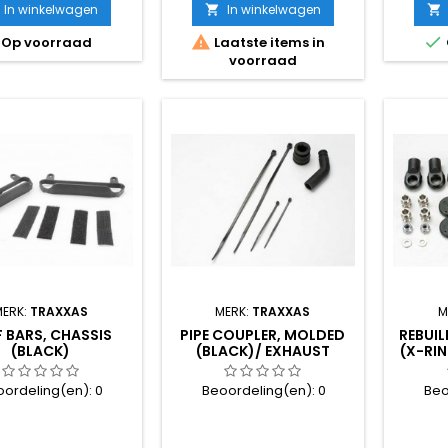
In winkelwagen
In winkelwagen




Op voorraad
Laatste items in
voorraad
MERK:
TRAXXAS
MERK:
TRAXXAS
M
F BARS, CHASSIS
PIPE COUPLER, MOLDED
REBUIL
(BLACK)
(BLACK)/ EXHAUST
(X-RI
DEFLECTER (RUBBER, BLA
BL
oordeling(en):
0
Beoordeling(en):
0
Beo