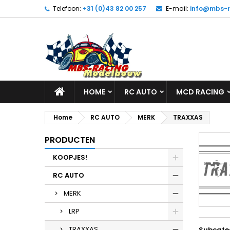
Telefoon:
+31 (0)43 82 00 257
E-mail:
info@mbs-r
HOME
RC AUTO
MCD RACING
Home
RC AUTO
MERK
TRAXXAS
PRODUCTEN
KOOPJES!
RC AUTO
MERK
LRP
TRAXXAS
Subcate