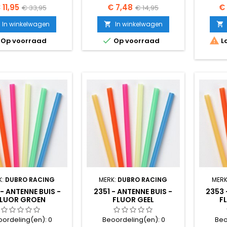
ijs
Normale
Prijs
Normale
Pr
 11,95
€ 7,48
€
€ 33,95
€ 14,95
prijs
prijs
In winkelwagen
In winkelwagen




Op voorraad
Op voorraad
La
K:
DUBRO RACING
MERK:
DUBRO RACING
MERK
- ANTENNE BUIS -
2351 - ANTENNE BUIS -
2353 
LUOR GROEN
FLUOR GEEL
F
oordeling(en):
0
Beoordeling(en):
0
Beo