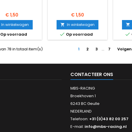
Prijs
Prijs
€ 1,50
€ 1,50
In winkelwagen
In winkelwagen




Op voorraad
Op voorraad
van 78 in totaal item(s)
1
2
3
…
7
Volge
CONTACTEER ONS
MBS-RACING
Broekhoven 1
6243 BC Geulle
NEDERLAND
Telefoon:
+31 (0)43 82 00 257
E-mail:
info@mbs-racing.nl