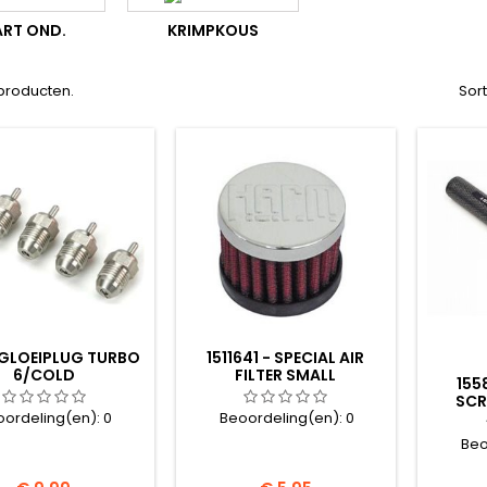
ART OND.
KRIMPKOUS
8 producten.
Sor
GLOEIPLUG TURBO
1511641 - SPECIAL AIR
6/COLD
FILTER SMALL
155
SCR
oordeling(en):
0
Beoordeling(en):
0
EN
Beo