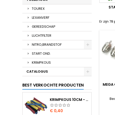
ST
TOUREX
LEXANVERF
Er zijn 7
GEREEDSCHAP
LUCHTFILTER
NITRO,BRANDSTOF
START OND.
KRIMPKOUS
CATALOGUS
MEGA 
BEST VERKOCHTE PRODUCTEN
Be
KRIMPKOUS 10CM - 4,8 / 2,4 ZWART 2:1
Prijs
€ 0,40