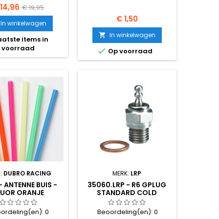
ijs
Normale
 14,96
€ 19,95
Prijs
€ 1,50
prijs
In winkelwagen
In winkelwagen

atste items in
voorraad

Op voorraad
:
DUBRO RACING
MERK:
LRP
- ANTENNE BUIS -
35060.LRP - R6 GPLUG
LUOR ORANJE
STANDARD COLD
ordeling(en):
0
Beoordeling(en):
0