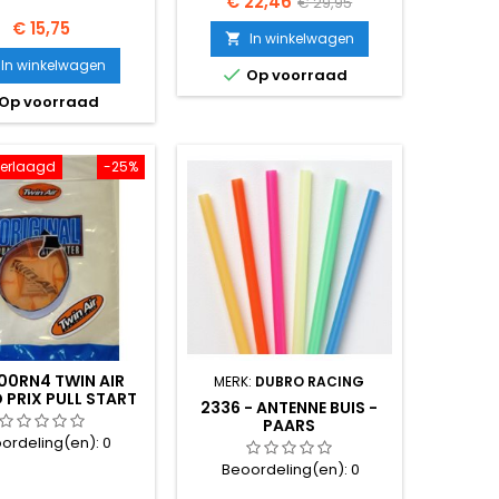
Prijs
Normale
€ 22,46
€ 29,95
Prijs
€ 15,75
prijs
In winkelwagen

In winkelwagen

Op voorraad
Op voorraad
 verlaagd
-25%
00RN4 TWIN AIR
MERK:
DUBRO RACING
 PRIX PULL START
2336 - ANTENNE BUIS -
COVER.
PAARS
ordeling(en):
0
Beoordeling(en):
0