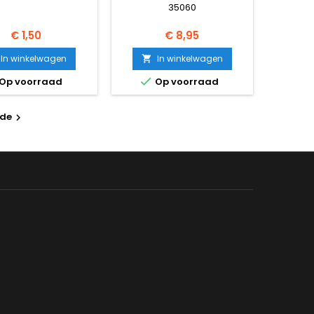
35060
Prijs
Prijs
€ 1,50
€ 8,95
In winkelwagen
In winkelwagen


Op voorraad
Op voorraad
nde
