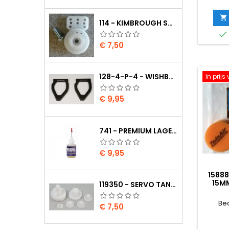

114 - KIMBROUGH SMALL SERVO SAVER - 25 SPLINE DRIVE - FUTABA

Prijs
€ 7,50
128-4-P-4 - WISHBONE UPPER BODY EVO2
In prij
Prijs
€ 9,95
741 - PREMIUM LAGER OLIE
Prijs
€ 9,95
15888
15M
119350 - SERVO TANDWIELEN HS-805BB/815BB
Be
Prijs
€ 7,50