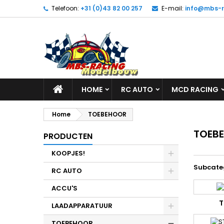
Telefoon:
+31 (0)43 82 00 257
E-mail:
info@mbs-r
HOME
RC AUTO
MCD RACING
Home
TOEBEHOOR
TOEB
PRODUCTEN
KOOPJES!
Subcate
RC AUTO
ACCU'S
T
LAADAPPARATUUR
TOEBEHOOR