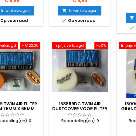
Prijs
Prijs
€ 9,99
€ 5,95
In winkelwagen
In winkelwagen



Op voorraad
Op voorraad

s verlaagd
- € 22,00
In prijs verlaagd
-50%
In prijs
9 TWIN AIR FILTER
158889DC TWIN AIR
1600
M 75MM X 65MM
DUSTCOVER VOOR FILTER
GRAND
158889
oordeling(en):
0
Beoordeling(en):
0
Beo