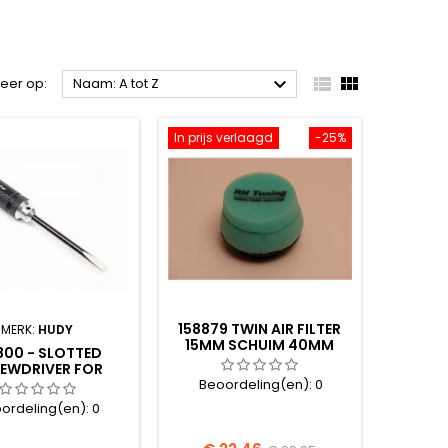



teer op:
Naam: A tot Z
In prijs verlaagd
-25%
158879 TWIN AIR FILTER
MERK:
HUDY
15MM SCHUIM 40MM
800 - SLOTTED
RUBBER.
EWDRIVER FOR
GINE HEAD SPC
Beoordeling(en):
0
ordeling(en):
0