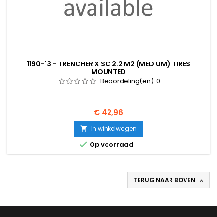
1190-13 - TRENCHER X SC 2.2 M2 (MEDIUM) TIRES
MOUNTED
Beoordeling(en):
0
Prijs
€ 42,96
In winkelwagen


Op voorraad
TERUG NAAR BOVEN
