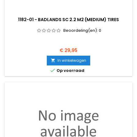
1182-01 - BADLANDS SC 2.2 M2 (MEDIUM) TIRES
Beoordeling(en):
0
Prijs
€ 29,95
In winkelwagen


Op voorraad