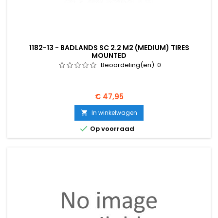
1182-13 - BADLANDS SC 2.2 M2 (MEDIUM) TIRES
MOUNTED
Beoordeling(en):
0
Prijs
€ 47,95
In winkelwagen


Op voorraad