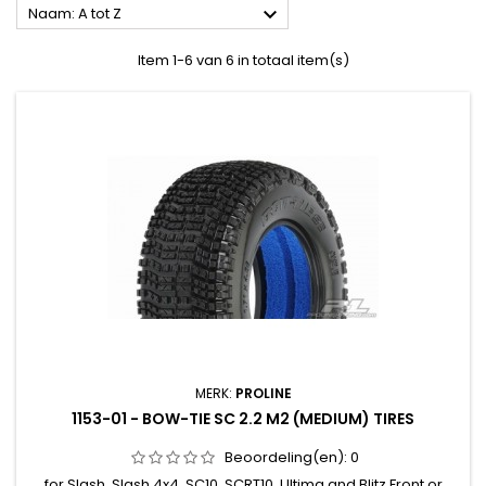

Naam: A tot Z
Item 1-6 van 6 in totaal item(s)
MERK:
PROLINE
1153-01 - BOW-TIE SC 2.2 M2 (MEDIUM) TIRES
Beoordeling(en):
0
for Slash, Slash 4x4, SC10, SCRT10, Ultima and Blitz Front or