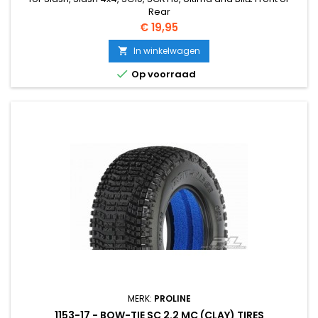
Rear
Prijs
€ 19,95
In winkelwagen


Op voorraad
MERK:
PROLINE
1153-17 - BOW-TIE SC 2.2 MC (CLAY) TIRES