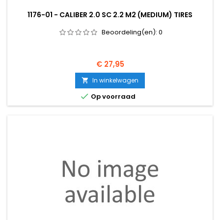
1176-01 - CALIBER 2.0 SC 2.2 M2 (MEDIUM) TIRES
Beoordeling(en):
0
Prijs
€ 27,95
In winkelwagen


Op voorraad