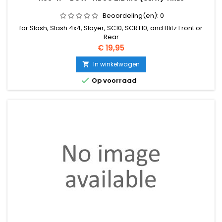
Beoordeling(en):
0
for Slash, Slash 4x4, Slayer, SC10, SCRT10, and Blitz Front or
Rear
Prijs
€ 19,95
In winkelwagen


Op voorraad