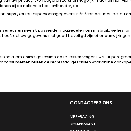
g van uw privacy. We reageren zo snel mogelijk, maar binnen vier
dienen bij de nationale toezichthouder, de
link: https://autoriteitpersoonsgegevens.nl/nl/contact-met-de-auto
serieus en neemt passende maatregelen om misbruik, verlies,
k heeft dat uw gegevens niet goed beveiligd zijn of er aanwijzinge
eid om online geschillen op te lossen volgens Art. 14 paragraaf 
waar consumenten buiten de rechtszaal geschillen voor online aanko
CONTACTEER ONS
MBS-RACING
Broekhoven 1