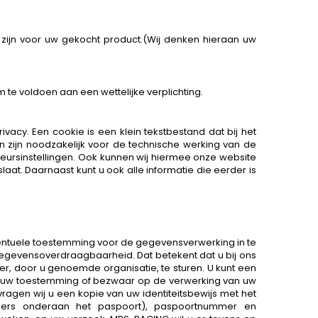
zijn voor uw gekocht product.(Wij denken hieraan uw
 te voldoen aan een wettelijke verplichting.
acy. Een cookie is een klein tekstbestand dat bij het
 zijn noodzakelijk voor de technische werking van de
ursinstellingen. Ook kunnen wij hiermee onze website
aat. Daarnaast kunt u ook alle informatie die eerder is
eventuele toestemming voor de gegevensverwerking in te
gevensoverdraagbaarheid. Dat betekent dat u bij ons
, door u genoemde organisatie, te sturen. U kunt een
an uw toestemming of bezwaar op de verwerking van uw
ragen wij u een kopie van uw identiteitsbewijs met het
ers onderaan het paspoort), paspoortnummer en