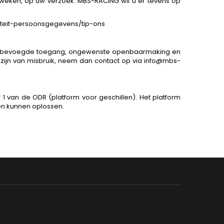
 weken, op uw verzoek. MBS-RACING wil u er tevens op
riteit-persoonsgegevens/tip-ons
 onbevoegde toegang, ongewenste openbaarmaking en
n zijn van misbruik, neem dan contact op via info@mbs-
1 van de ODR (platform voor geschillen). Het platform
pen kunnen oplossen.