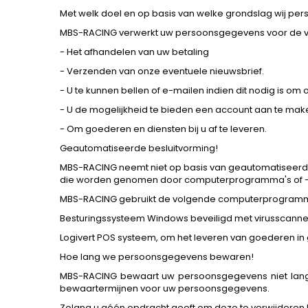
Met welk doel en op basis van welke grondslag wij p
MBS-RACING verwerkt uw persoonsgegevens voor de 
- Het afhandelen van uw betaling
- Verzenden van onze eventuele nieuwsbrief.
- U te kunnen bellen of e-mailen indien dit nodig is om 
- U de mogelijkheid te bieden een account aan te mak
- Om goederen en diensten bij u af te leveren.
Geautomatiseerde besluitvorming!
MBS-RACING neemt niet op basis van geautomatiseerde 
die worden genomen door computerprogramma's of -s
MBS-RACING gebruikt de volgende computerprogramm
Besturingssysteem Windows beveiligd met virusscanner 
Logivert POS systeem, om het leveren van goederen in
Hoe lang we persoonsgegevens bewaren!
MBS-RACING bewaart uw persoonsgegevens niet lange
bewaartermijnen voor uw persoonsgegevens.
Zolang u géén opdracht geeft om deze te verwijderen b