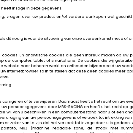
eeft inzage in deze gegevens.
ng, vragen over uw product en/of verdere aankopen wel geschikt 
ls dit nodig is voor de uitvoering van onze overeenkomst met u of om
 cookies. En analytische cookies die geen inbreuk maken op uw priv
uw computer, tablet of smartphone. De cookies die wij gebruiken
e website naar behoren werkt en onthouden bijvoorbeeld uw voorke
uw internetbrowser zo in te stellen dat deze geen cookies meer opsl
eren.
mming.
te corrigeren of te verwijderen. Daarnaast heeft u het recht om uw 
n uw persoonsgegevens door MBS-RACING en heeft u het recht op ge
e wij van u beschikken in een computerbestand naar u of een ander
nsoverdraging van uw persoonsgegevens of verzoek tot intrekking v
r zeker van te zijn dat het verzoek tot inzage door u is gedaan, v
 pasfoto, MRZ (machine readable zone, de strook met numm