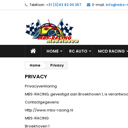
Telefoon:
+31 (0)43 82 00 257
E-mail:
info@mbs-r
HOME
RC AUTO
MCD RACING
Home
Privacy
PRIVACY
Privacyverklaring
MBS-RACING, gevestigd aan Broekhoven 1, is verantwoo
Contactgegevens:
Http://www.mbs-racing.nl
MBS-RACING
Broekhoven 1