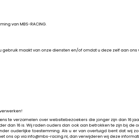
rming van MBS-RACING.
bruik maakt van onze diensten en/of omdat u deze zelf aan ons ver
 verwerken!
vens te verzamelen over websitebezoekers die jonger zijn dan 16 j
r dan 16 is. Wij raden ouders dan ook aan betrokken te zijn bij de o
der ouderlijke toestemming. Als u er van overtuigd bent dat wij 
 ons op via info@mbs-racing.nl, dan verwijderen wij deze informati