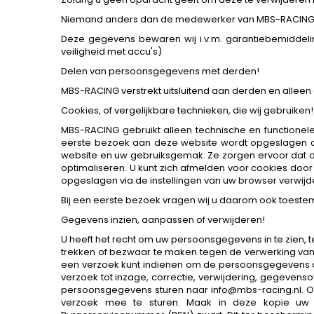
Niemand anders dan de medewerker van MBS-RACING h
Deze gegevens bewaren wij i.v.m. garantiebemiddeli
veiligheid met accu's)
Delen van persoonsgegevens met derden!
MBS-RACING verstrekt uitsluitend aan derden en alleen a
Cookies, of vergelijkbare technieken, die wij gebruiken!
MBS-RACING gebruikt alleen technische en functionele
eerste bezoek aan deze website wordt opgeslagen op 
website en uw gebruiksgemak. Ze zorgen ervoor dat d
optimaliseren. U kunt zich afmelden voor cookies door 
opgeslagen via de instellingen van uw browser verwijd
Bij een eerste bezoek vragen wij u daarom ook toeste
Gegevens inzien, aanpassen of verwijderen!
U heeft het recht om uw persoonsgegevens in te zien, 
trekken of bezwaar te maken tegen de verwerking va
een verzoek kunt indienen om de persoonsgegevens di
verzoek tot inzage, correctie, verwijdering, gegeve
persoonsgegevens sturen naar info@mbs-racing.nl. Om e
verzoek mee te sturen. Maak in deze kopie uw