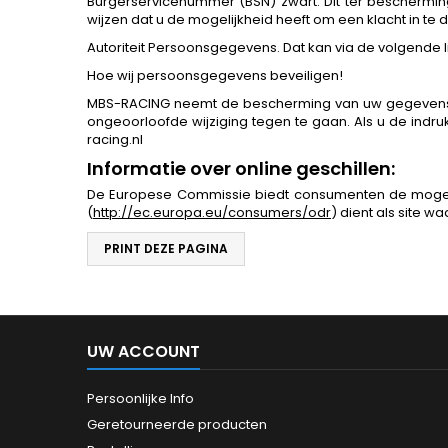
Burgerservicenummer (BSN) zwart. Dit ter beschermin
wijzen dat u de mogelijkheid heeft om een klacht in te 
Autoriteit Persoonsgegevens. Dat kan via de volgende 
Hoe wij persoonsgegevens beveiligen!
MBS-RACING neemt de bescherming van uw gegevens 
ongeoorloofde wijziging tegen te gaan. Als u de indru
racing.nl
Informatie over online geschillen:
De Europese Commissie biedt consumenten de mogelijkh
(
http://ec.europa.eu/consumers/odr
) dient als site 
UW ACCOUNT
Persoonlijke Info
Geretourneerde producten