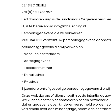
6243 BC GEULLE
+31 (0)43 8200 257
Bert Smoorenburg is de Functionaris Gegevensbesche
Hij is te bereiken via info@mbs-racing.nl
Persoonsgegevens die wij verwerken!
MBS-RACING verwerkt uw persoonsgegevens doordat u ge
persoonsgegevens die wij verwerken:
- Voor- en achternaam
- Adresgegevens
- Telefoonnummer
- E-mailadres
- IP-adres
Bijzondere en/of gevoelige persoonsgegevens die wij
Onze website en/of dienst heeft niet de intentie gege
We kunnen echter niet controleren of een bezoeker oude
dat er gegevens over kinderen verzameld worden zon
verzameld over een minderjarige, neem dan contact met