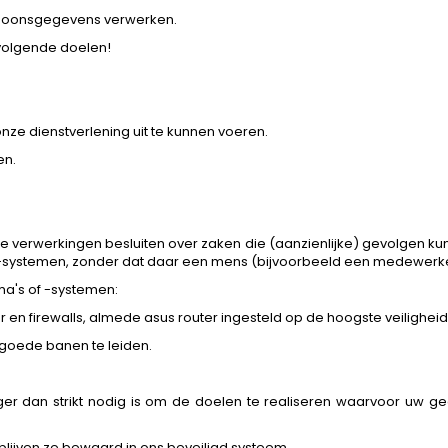
ersoonsgegevens verwerken.
volgende doelen!
onze dienstverlening uit te kunnen voeren.
en.
verwerkingen besluiten over zaken die (aanzienlijke) gevolgen ku
ystemen, zonder dat daar een mens (bijvoorbeeld een medewerker
a's of -systemen:
en firewalls, almede asus router ingesteld op de hoogste veiligheid
 goede banen te leiden.
r dan strikt nodig is om de doelen te realiseren waarvoor uw g
lijven ze bewaard in ons beveiligd systeem.