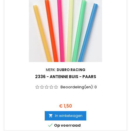
MERK:
DUBRO RACING
2336 - ANTENNE BUIS - PAARS
Beoordeling(en):
0
Prijs
€ 1,50
In winkelwagen


Op voorraad