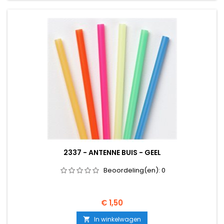
2337 - ANTENNE BUIS - GEEL
Beoordeling(en):
0
Prijs
€ 1,50
In winkelwagen
