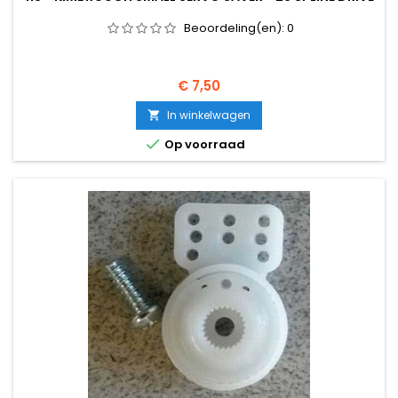
Beoordeling(en):
0
Prijs
€ 7,50
In winkelwagen


Op voorraad