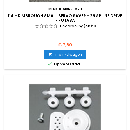
MERK:
KIMBROUGH
114 - KIMBROUGH SMALL SERVO SAVER - 25 SPLINE DRIVE
- FUTABA
Beoordeling(en):
0
Prijs
€ 7,50
In winkelwagen


Op voorraad