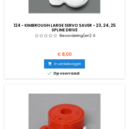
124 - KIMBROUGH LARGE SERVO SAVER - 23, 24, 25
SPLINE DRIVE
Beoordeling(en):
0
Prijs
€ 8,00
In winkelwagen


Op voorraad