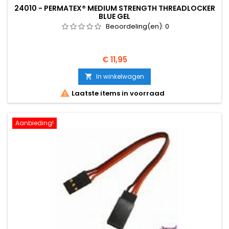
24010 - PERMATEX® MEDIUM STRENGTH THREADLOCKER
BLUE GEL
Beoordeling(en):
0
Prijs
€ 11,95
In winkelwagen


Laatste items in voorraad
Aanbieding!