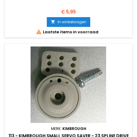
Prijs
€ 5,95
In winkelwagen


Laatste items in voorraad
MERK:
KIMBROUGH
113 - KIMBROUGH SMALL SERVO SAVER - 23 SPLINE DRIVE