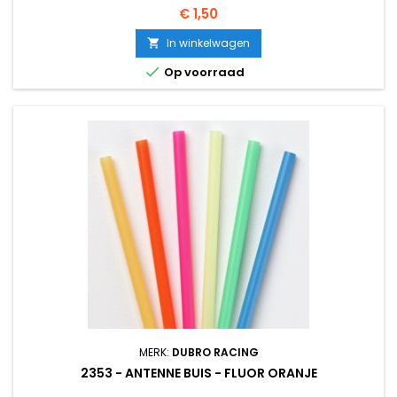
Prijs
€ 1,50
In winkelwagen


Op voorraad
MERK:
DUBRO RACING
2353 - ANTENNE BUIS - FLUOR ORANJE