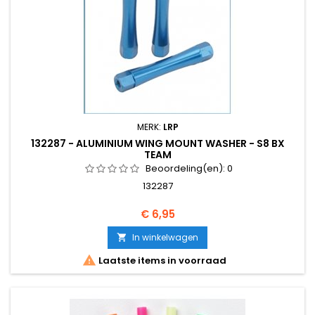
MERK:
LRP
132287 - ALUMINIUM WING MOUNT WASHER - S8 BX
TEAM
Beoordeling(en):
0
132287
Prijs
€ 6,95
In winkelwagen


Laatste items in voorraad