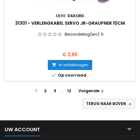
MERK:
DAKORD
31301 - VERLENGKABEL SERVO JR-GRAUPNER 10CM
Beoordeling(en):
0
Prijs
€ 3,95
In winkelwagen


Op voorraad
1
2
3
…
12
Volgende

TERUG NAAR BOVEN


UW ACCOUNT