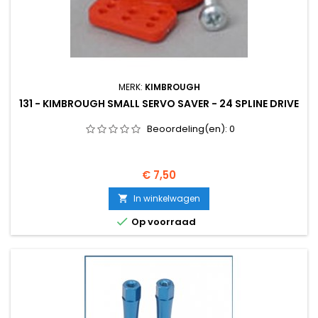
MERK:
KIMBROUGH
131 - KIMBROUGH SMALL SERVO SAVER - 24 SPLINE DRIVE
Beoordeling(en):
0
Prijs
€ 7,50
In winkelwagen


Op voorraad