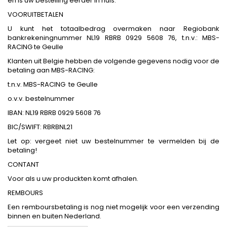
en is uw bestelling eerder in huis.
VOORUITBETALEN
U kunt het totaalbedrag overmaken naar Regiobank
bankrekeningnummer NL19 RBRB 0929 5608 76, t.n.v.: MBS-
RACING te Geulle
Klanten uit Belgie hebben de volgende gegevens nodig voor de
betaling aan MBS-RACING:
t.n.v. MBS-RACING te Geulle
o.v.v. bestelnummer
IBAN: NL19 RBRB 0929 5608 76
BIC/SWIFT: RBRBNL21
Let op: vergeet niet uw bestelnummer te vermelden bij de
betaling!
CONTANT
Voor als u uw produckten komt afhalen.
REMBOURS
Een remboursbetaling is nog niet mogelijk voor een verzending
binnen en buiten Nederland.