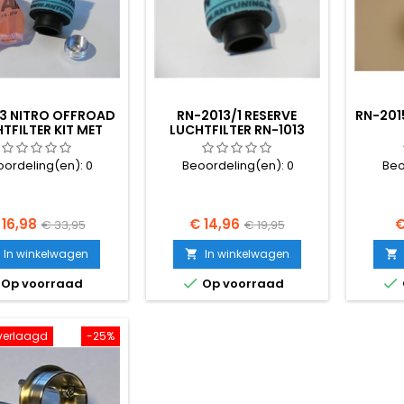
13 NITRO OFFROAD
RN-2013/1 RESERVE
RN-201
TFILTER KIT MET
LUCHTFILTER RN-1013
ADAPTER
oordeling(en):
0
Beoordeling(en):
0
Beo
ijs
Normale
Prijs
Normale
P
 16,98
€ 14,96
€
€ 33,95
€ 19,95
prijs
prijs
In winkelwagen
In winkelwagen




Op voorraad
Op voorraad
s verlaagd
-25%