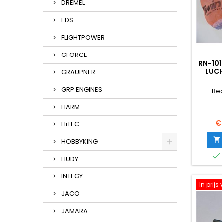
DREMEL
EDS
FLIGHTPOWER
GFORCE
RN-10
LUCH
GRAUPNER
GRP ENGINES
Be
HARM
Pr
€
HiTEC

HOBBYKING

HUDY
INTEGY
In prij
JACO
JAMARA