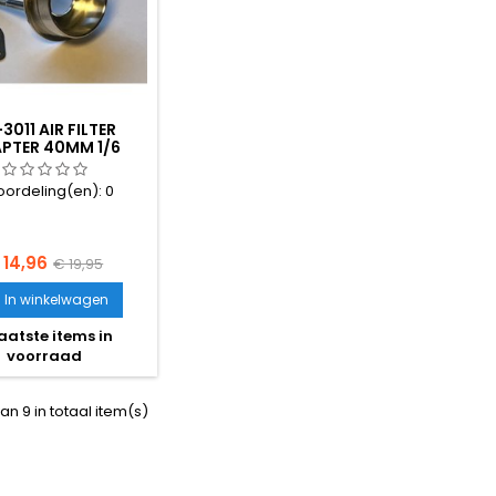
3011 AIR FILTER
PTER 40MM 1/6
oordeling(en):
0
ijs
Normale
 14,96
€ 19,95
prijs
In winkelwagen
aatste items in
voorraad
an 9 in totaal item(s)