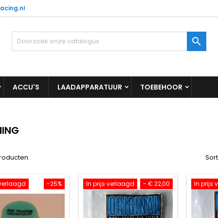
acing.nl

ACCU'S
LAADAPPARATUUR
TOEBEHOOR
NING
producten.
Sor
s verlaagd
-25%
In prijs verlaagd
- € 22,00
In prijs