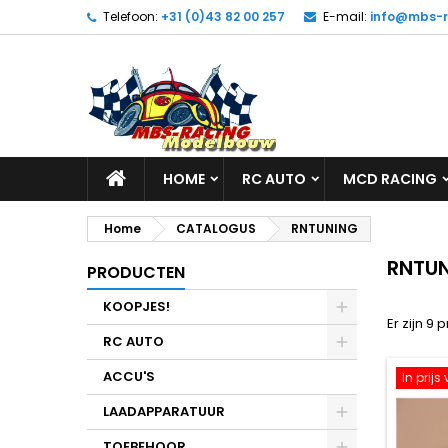
Telefoon:
+31 (0)43 82 00 257
E-mail:
info@mbs-r
HOME
RC AUTO
MCD RACING
Home
CATALOGUS
RNTUNING
RNTU
PRODUCTEN
KOOPJES!
Er zijn 9 
RC AUTO
ACCU'S
In prij
LAADAPPARATUUR
TOEBEHOOR