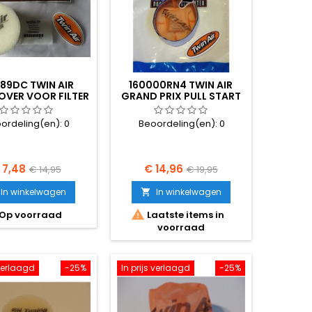
889DC TWIN AIR
160000RN4 TWIN AIR
VER VOOR FILTER
GRAND PRIX PULL START
158889
COVER.
ordeling(en):
0
Beoordeling(en):
0
ijs
Normale
Prijs
Normale
 7,48
€ 14,96
€ 14,95
€ 19,95
prijs
prijs
In winkelwagen
In winkelwagen


Op voorraad
Laatste items in
voorraad
 verlaagd
-25%
In prijs verlaagd
-25%