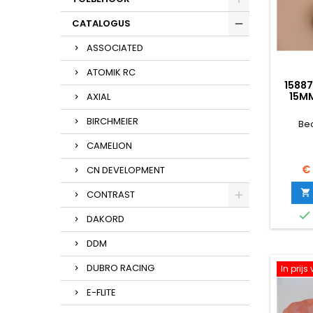
CATALOGUS
ASSOCIATED
ATOMIK RC
15887
15M
AXIAL
BIRCHMEIER
Be
CAMELION
Pri
€
CN DEVELOPMENT

CONTRAST

DAKORD
DDM
DUBRO RACING
In prij
E-FLITE