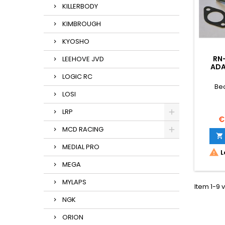
KILLERBODY
KIMBROUGH
KYOSHO
RN-
LEEHOVE JVD
ADA
LOGIC RC
Be
LOSI
LRP
Pr
€
MCD RACING

MEDIAL PRO

L
MEGA
MYLAPS
Item 1-9 v
NGK
ORION