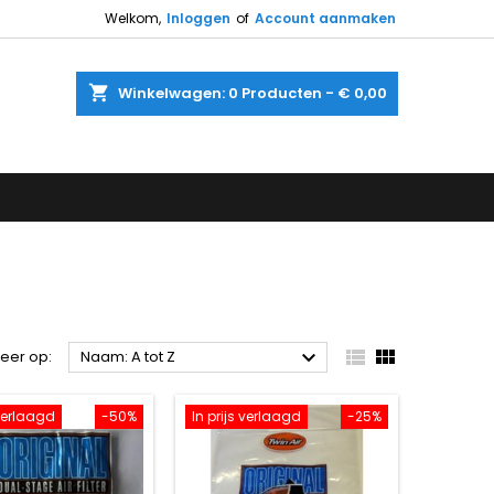
Welkom,
Inloggen
of
Account aanmaken
shopping_cart
Winkelwagen:
0
Producten - € 0,00



teer op:
Naam: A tot Z
 verlaagd
-50%
In prijs verlaagd
-25%