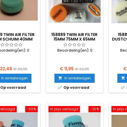
9 TWIN AIR FILTER
158889 TWIN AIR FILTER
158
M SCHUIM 40MM
15MM 75MM X 65MM
DUSTCO
RUBBER.
oordeling(en):
0
Beoordeling(en):
0
Beo
js
Normale
Prijs
Normale
Pr
 22,46
€ 11,95
€
€ 29,95
€ 33,95
prijs
prijs
In winkelwagen
In winkelwagen




Op voorraad
Op voorraad
s verlaagd
-50%
In prijs verlaagd
-25%
In prijs