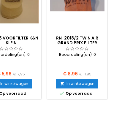
5 VOORFILTER K&N
RN-2018/2 TWIN AIR
KLEIN
GRAND PRIX FILTER
COVER
ordeling(en):
0
Beoordeling(en):
0
rijs
Normale
Prijs
Normale
 5,96
€ 8,96
€ 7,95
€ 11,95
prijs
prijs
In winkelwagen
In winkelwagen


Op voorraad
Op voorraad