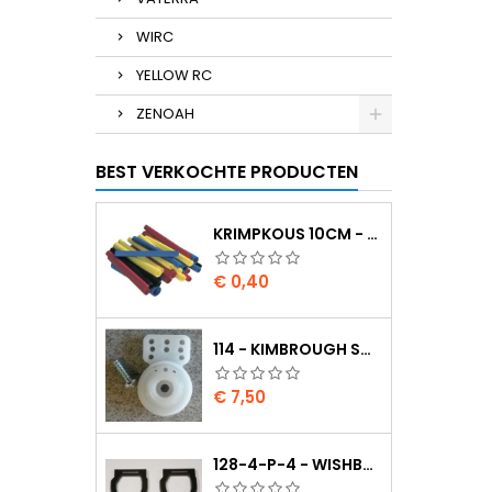
WIRC
YELLOW RC
ZENOAH
BEST VERKOCHTE PRODUCTEN
KRIMPKOUS 10CM - 4,8 / 2,4 ZWART 2:1
Prijs
€ 0,40
114 - KIMBROUGH SMALL SERVO SAVER - 25 SPLINE DRIVE - FUTABA
Prijs
€ 7,50
128-4-P-4 - WISHBONE UPPER BODY EVO2