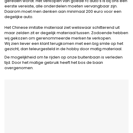
gereden wordt. Het verkopen van goede rc auto’s is bij ons een
eerste vereiste, alle onderdelen moeten vervangbaar zijn.
Daarom moet men denken aan minimaal 200 euro voor een
degelijke auto.
Het Chinese imitatie materiaal ziet weliswaar schitterend uit
maar zelden zit er degelijk materiaal tussen. Zodoende hebben
wij gekozen om gerenommeerde merken te verkopen.
Wij zien liever een klant terugkomen met een big smile op het
gezicht, dan teleurgesteld in de hobby door matig materiaal.
De mogelijkheid om te rijden op onze buitenbaan is verleden
tijd. Door het matige gebruik heeft het bos de baan
overgenomen.